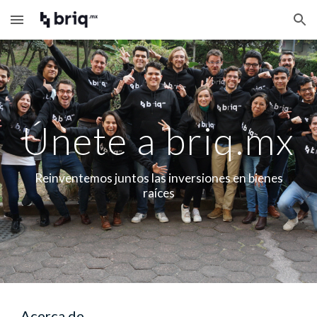
Skip to main content
Skip to navigation
Únete a briq.mx
Reinventemos juntos las inversiones en bienes
raíces
Acerca de